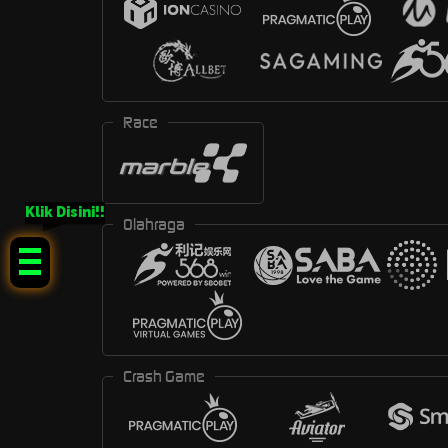
Race
Klik Disini!!
Olahraga
Crash Game