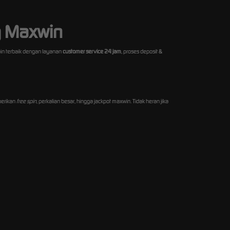
ng Maxwin
ain terbaik dengan layanan
customer service 24 jam
, proses deposit &
berikan
free spin
, perkalian besar, hingga jackpot maxwin. Tidak heran jika