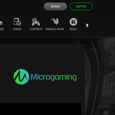
MASUK
DAFTAR
ADE
POKER
E-SPORTS
SABUNG AYAM
TOGEL
PROMOSI