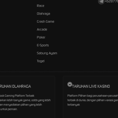
+62877
Race
Olahraga
Crash Game
Arcade
Poker
E-Sports
Sabung Ayam
Togel
RUHAN OLAHRAGA
TARUHAN LIVE KASINO
ook Gaming Platform Terbaik
Platform Pilihan bagi perusahaan-perusa
kan lebih banyak game, odds yang lebih
terbaik di dunia, dengan pilihan variasi g
 dan menyediakan pilihan yang lebih
terbanyak
untuk pemain.