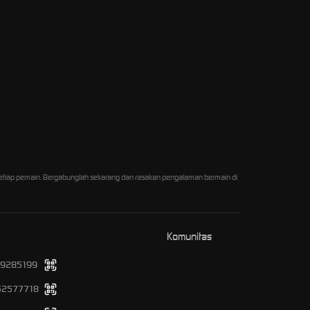
setiap pemain. Bergabunglah sekarang dan rasakan pengalaman bermain di
Komunitas
19285199
52577718