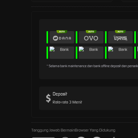
* Selama bank maintenance dan bank offline deposit dan penarik
Deposit
Rata-rata 3 Menit
Tanggung Jawab Bermain
Browser Yang Didukung