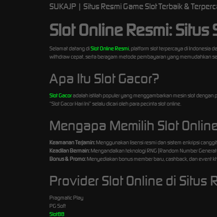
SUKAJP | Situs Resmi Game Slot Terbaik & Terpe
Slot Online Resmi: Situ
Selamat datang di
Slot Online Resmi
, platform slot terpercaya di Indones
withdraw cepat, serta beragam metode pembayaran yang memudahkan se
Apa Itu Slot Gacor?
Slot Gacor
adalah istilah populer yang menggambarkan mesin slot dengan 
“Slot Gacor Hari Ini” selalu dicari oleh para pecinta slot online.
Mengapa Memilih Slot Onlin
Keamanan Terjamin:
Menggunakan lisensi resmi dan sistem enkripsi canggih
Keadilan Bermain:
Mengandalkan teknologi RNG (Random Number Generator)
Bonus & Promo:
Menyediakan bonus member baru, cashback, dan event k
Provider Slot Online di Situs
Pragmatic Play
PG Soft
Slot88