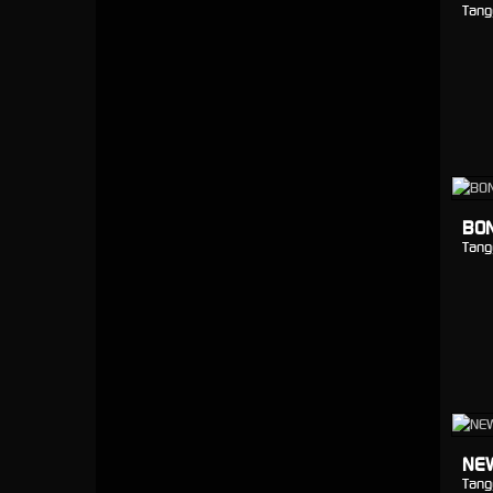
Tang
BON
Tang
NE
Tang