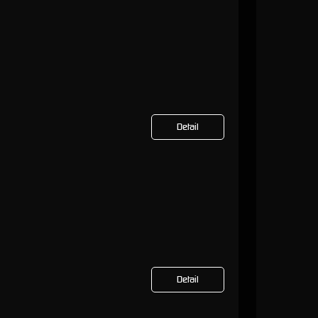
Detail
Detail