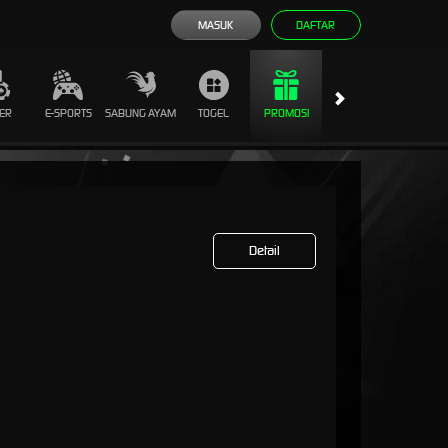
MASUK
DAFTAR
ER
E-SPORTS
SABUNG AYAM
TOGEL
PROMOSI
Detail