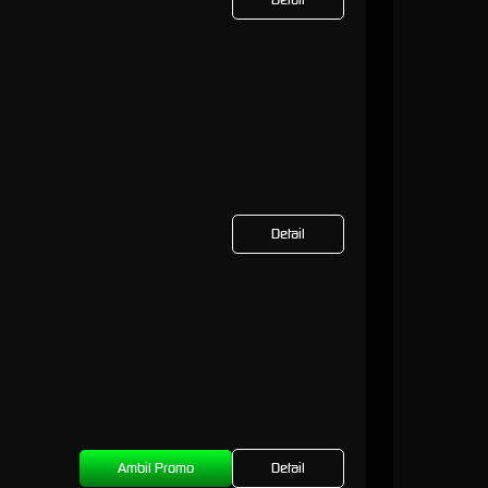
Detail
Ambil Promo
Detail