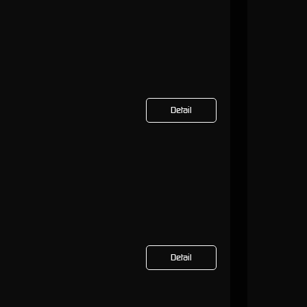
Detail
Detail