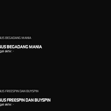
NUS BEGADANG MANIA
gal akhir:
-
US FREESPIN DAN BUYSPIN
gal akhir:
-