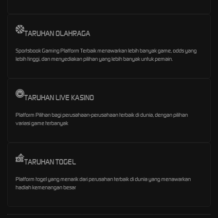
TARUHAN OLAHRAGA
Sportsbook Gaming Platform Terbaik menawarkan lebih banyak game, odds yang
lebih tinggi, dan menyediakan pilihan yang lebih banyak untuk pemain.
TARUHAN LIVE KASINO
Platform Pilihan bagi perusahaan-perusahaan terbaik di dunia, dengan pilihan
variasi game terbanyak
TARUHAN TOGEL
Platform togel yang menarik dari perusahan terbaik di dunia yang menawarkan
hadiah kemenangan besar