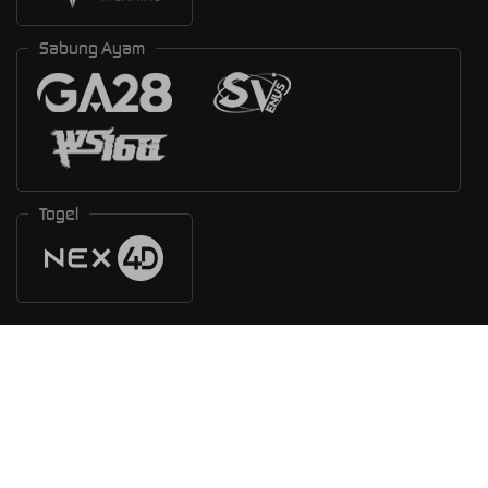
Sabung Ayam
Togel