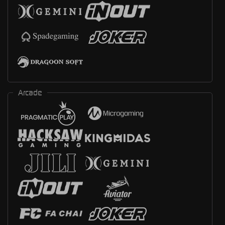
Arcade