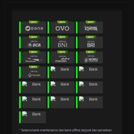
* Selama bank maintenance dan bank offline deposit dan penarikan