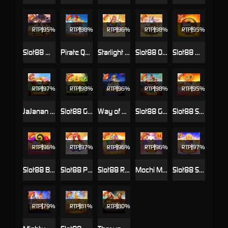
RTP
95%
RTP
98%
RTP
96%
RTP
98%
RTP
95%
Slot88 Mahjong Wins 3 Black Scatter
Pirate Quest 1000
Starlight Princess 1000
Slot88 Olympus
Slot88 Mahjong Wins 2
RTP
97%
RTP
98%
RTP
96%
RTP
98%
RTP
95%
JaJanan Pasar
Slot88 Gems
Way of Ninja
Slot88 Gates of Gatot Kaca 1000
Slot88 Sweet Bonanza 1000
RTP
96%
RTP
97%
RTP
96%
RTP
96%
RTP
97%
Slot88 Bonanza
Slot88 Princess
Slot88 Rush
Mochi Mania 1000
Slot88 Sweet Bonanza Super Scatter
RTP
79%
RTP
81%
RTP
80%